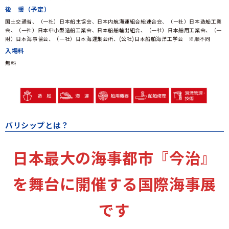
後 援（予定）
国土交通省、（一社）日本船主協会、日本内航海運組合総連合会、（一社）日本造船工業
会、（一社）日本中小型造船工業会、日本船舶輸出組合、（一社）日本舶用工業会、（一
財）日本海事協会、（一社）日本海運集会所、(公社)日本船舶海洋工学会 ※順不同
入場料
無料
バリシップとは？
​日本最大の海事都市『今治』
を舞台に開催する国際海事展
です