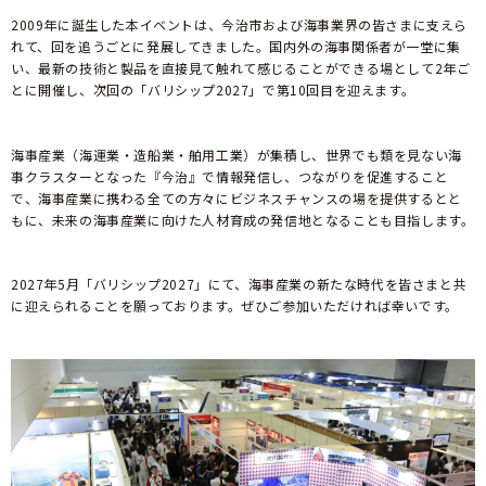
2009年に誕生した本イベントは、今治市および海事業界の皆さまに支えら
れて、回を追うごとに発展してきました。国内外の海事関係者が一堂に集
い、最新の技術と製品を直接見て触れて感じることができる場として2年ご
とに開催し、次回の「バリシップ2027」で第10回目を迎えます。​
海事産業（海運業・造船業・舶用工業）が集積し、世界でも類を見ない海
事クラスターとなった『今治』で情報発信し、つながりを促進すること
で、海事産業に携わる全ての方々にビジネスチャンスの場を提供するとと
もに、未来の海事産業に向けた人材育成の発信地となることも目指します。​
2027年5月「バリシップ2027」にて、海事産業の新たな時代を皆さまと共
に迎えられることを願っております。ぜひご参加いただければ幸いです。